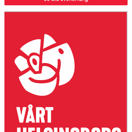
si
d
a