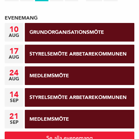
F
EVENEMANG
ö
10
GRUNDORGANISATIONSMÖTE
AUG
r
17
e
STYRELSEMÖTE ARBETAREKOMMUNEN
AUG
g
24
MEDLEMSMÖTE
AUG
å
14
e
STYRELSEMÖTE ARBETAREKOMMUNEN
SEP
n
21
MEDLEMSMÖTE
SEP
d
e
Se alla evenemang