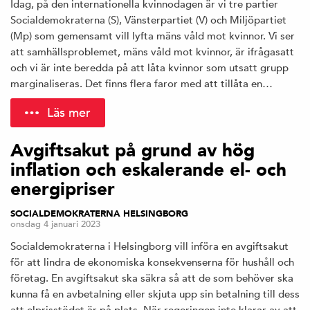
Idag, på den internationella kvinnodagen är vi tre partier
Socialdemokraterna (S), Vänsterpartiet (V) och Miljöpartiet
(Mp) som gemensamt vill lyfta mäns våld mot kvinnor. Vi ser
att samhällsproblemet, mäns våld mot kvinnor, är ifrågasatt
och vi är inte beredda på att låta kvinnor som utsatt grupp
marginaliseras. Det finns flera faror med att tillåta en…
Läs mer
Avgiftsakut på grund av hög
inflation och eskalerande el- och
energipriser
SOCIALDEMOKRATERNA HELSINGBORG
onsdag 4 januari 2023
Socialdemokraterna i Helsingborg vill införa en avgiftsakut
för att lindra de ekonomiska konsekvenserna för hushåll och
företag. En avgiftsakut ska säkra så att de som behöver ska
kunna få en avbetalning eller skjuta upp sin betalning till dess
att elprisstödet är på plats. När regeringen inte klarar av att