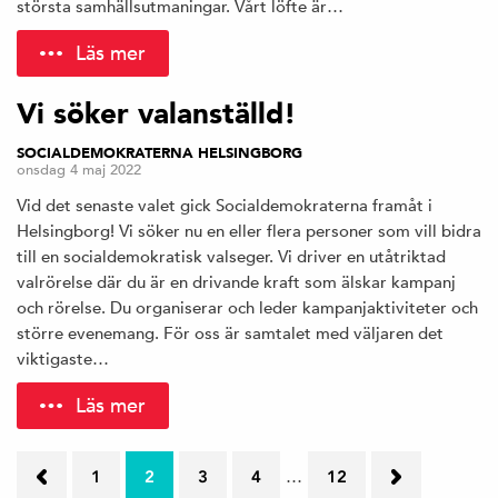
största samhällsutmaningar. Vårt löfte är…
Läs mer
→
Vi söker valanställd!
a
SOCIALDEMOKRATERNA HELSINGBORG
onsdag 4 maj 2022
d
Vid det senaste valet gick Socialdemokraterna framåt i
si
Helsingborg! Vi söker nu en eller flera personer som vill bidra
till en socialdemokratisk valseger. Vi driver en utåtriktad
a
valrörelse där du är en drivande kraft som älskar kampanj
och rörelse. Du organiserar och leder kampanjaktiviteter och
t
större evenemang. För oss är samtalet med väljaren det
viktigaste…
s
Läs mer
ä
…
←
1
2
3
4
12
N