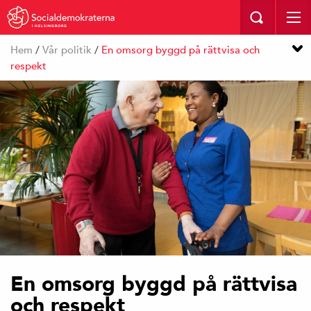
I HELSINGBORG
Hem
/
Vår politik
/
En omsorg byggd på rättvisa och
respekt
En omsorg byggd på rättvisa
och respekt