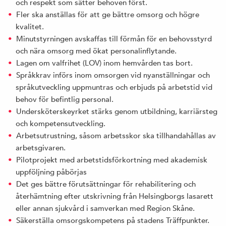
och respekt som sätter behoven först.
Fler ska anställas för att ge bättre omsorg och högre
kvalitet.
Minutstyrningen avskaffas till förmån för en behovsstyrd
och nära omsorg med ökat personalinflytande.
Lagen om valfrihet (LOV) inom hemvården tas bort.
Språkkrav införs inom omsorgen vid nyanställningar och
språkutveckling uppmuntras och erbjuds på arbetstid vid
behov för befintlig personal.
Undersköterskeyrket stärks genom utbildning, karriärsteg
och kompetensutveckling.
Arbetsutrustning, såsom arbetsskor ska tillhandahållas av
arbetsgivaren.
Pilotprojekt med arbetstidsförkortning med akademisk
uppföljning påbörjas
Det ges bättre förutsättningar för rehabilitering och
återhämtning efter utskrivning från Helsingborgs lasarett
eller annan sjukvård i samverkan med Region Skåne.
Säkerställa omsorgskompetens på stadens Träffpunkter.