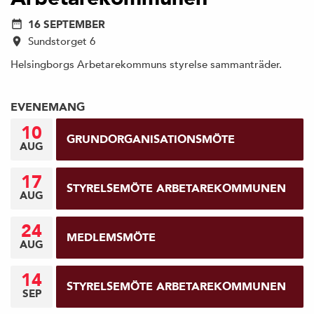
16 SEPTEMBER
Sundstorget 6
Helsingborgs Arbetarekommuns styrelse sammanträder.
EVENEMANG
10
GRUNDORGANISATIONSMÖTE
AUG
17
STYRELSEMÖTE ARBETAREKOMMUNEN
AUG
24
MEDLEMSMÖTE
AUG
14
STYRELSEMÖTE ARBETAREKOMMUNEN
SEP