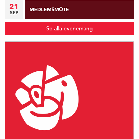
21
MEDLEMSMÖTE
SEP
Se alla evenemang