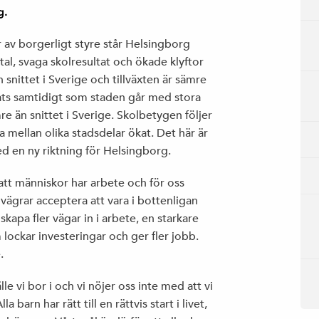
g.
r av borgerligt styre står Helsingborg
al, svaga skolresultat och ökade klyftor
 snittet i Sverige och tillväxten är sämre
ats samtidigt som staden går med stora
e än snittet i Sverige. Skolbetygen följer
mellan olika stadsdelar ökat. Det här är
med en ny riktning för Helsingborg.
att människor har arbete och för oss
ägrar acceptera att vara i bottenligan
skapa fler vägar in i arbete, en starkare
lockar investeringar och ger fler jobb.
.
le vi bor i och vi nöjer oss inte med att vi
 barn har rätt till en rättvis start i livet,