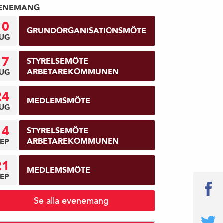
ENEMANG
10
GRUNDORGANISATIONSMÖTE
UG
17
STYRELSEMÖTE
ARBETAREKOMMUNEN
UG
24
MEDLEMSMÖTE
UG
14
STYRELSEMÖTE
ARBETAREKOMMUNEN
EP
21
MEDLEMSMÖTE
EP
Se alla evenemang