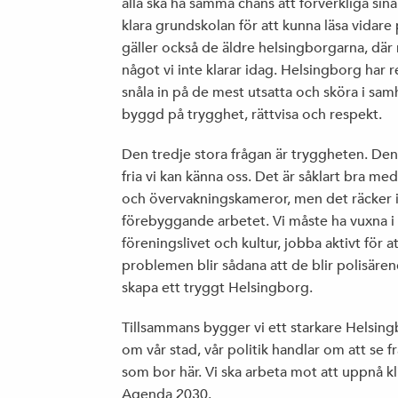
alla ska ha samma chans att förverkliga sina
klara grundskolan för att kunna läsa vidare
gäller också de äldre helsingborgarna, där m
något vi inte klarar idag. Helsingborg har r
snåla in på de mest utsatta och sköra i sam
byggd på trygghet, rättvisa och respekt.
Den tredje stora frågan är tryggheten. Den
fria vi kan känna oss. Det är såklart bra med
och övervakningskameror, men det räcker in
förebyggande arbetet. Vi måste ha vuxna i s
föreningslivet och kultur, jobba aktivt för 
problemen blir sådana att de blir polisärend
skapa ett tryggt Helsingborg.
Tillsammans bygger vi ett starkare Helsing
om vår stad, vår politik handlar om att se f
som bor här. Vi ska arbeta mot att uppnå kl
Agenda 2030.