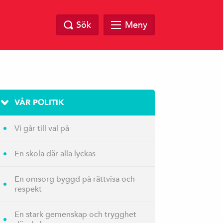
Sök
Meny
VÅR POLITIK
Vi går till val på
En skola där alla lyckas
En omsorg byggd på rättvisa och
respekt
En stark gemenskap och trygghet