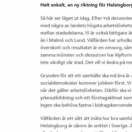
Helt enkelt, en ny riktning för Helsingbor
Så här ser läget ut idag. Efter två decennie
med några av landets högsta arbetslöshetst
mellan stadsdelarna. Vi är också fattigare än
än i Malmö och Lund. Välfärden har urholk
överskott och resultatet är en omsorg, sämr
samma mönster och dessutom har klyftorna 
inte värdigt vår stad. Det vill vi ändra på 
Grunden för att ett samhälle ska må bra är 
socialdemokrater kommer jobben först. Vi v
när det gäller arbetslösheten. Därför ska vi 
yrkesutbildning och ett företagsklimat som 
Ingen ska behöva fastna i bidragsberoende
Välfärden är ett sätt att mäta hur bra samhäl
Helsingborg är sämre än snittet i Sverige. Alla