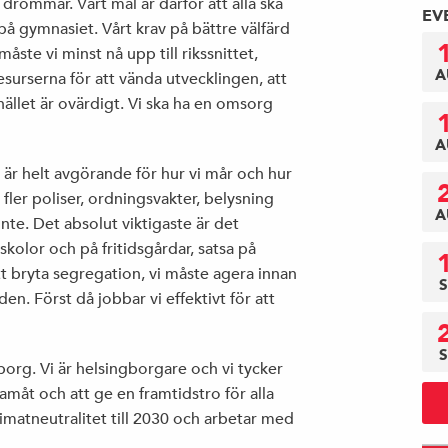
 drömmar. Vårt mål är därför att alla ska
EV
 på gymnasiet. Vårt krav på bättre välfärd
åste vi minst nå upp till rikssnittet,
A
esurserna för att vända utvecklingen, att
hället är ovärdigt. Vi ska ha en omsorg
A
 är helt avgörande för hur vi mår och hur
 fler poliser, ordningsvakter, belysning
A
te. Det absolut viktigaste är det
kolor och på fritidsgårdar, satsa på
att bryta segregation, vi måste agera innan
S
en. Först då jobbar vi effektivt för att
S
borg. Vi är helsingborgare och vi tycker
ramåt och att ge en framtidstro för alla
imatneutralitet till 2030 och arbetar med