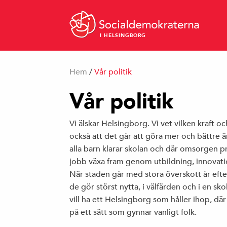
I HELSINGBORG
Hem
/
Vår politik
Vår politik
Vi älskar Helsingborg. Vi vet vilken kraft oc
också att det går att göra mer och bättre ä
alla barn klarar skolan och där omsorgen pr
jobb växa fram genom utbildning, innovation,
När staden går med stora överskott år efter
de gör störst nytta, i välfärden och i en skol
vill ha ett Helsingborg som håller ihop, dä
på ett sätt som gynnar vanligt folk.