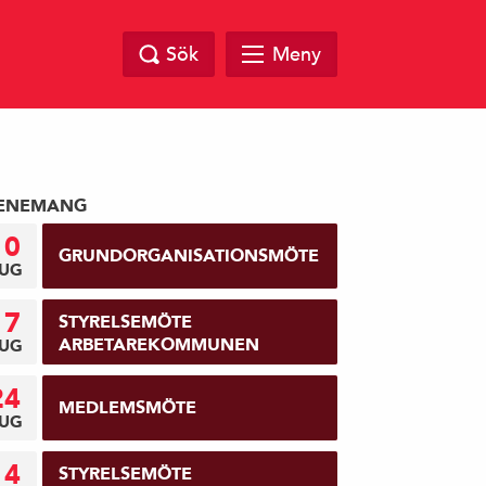
Sök
Meny
ENEMANG
10
GRUNDORGANISATIONSMÖTE
UG
17
STYRELSEMÖTE
ARBETAREKOMMUNEN
UG
24
MEDLEMSMÖTE
UG
14
STYRELSEMÖTE