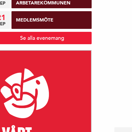
ARBETAREKOMMUNEN
EP
21
MEDLEMSMÖTE
EP
Se alla evenemang