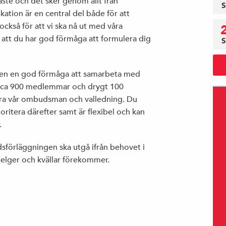
aste och det sker genom allt från
S
ation är en central del både för att
kså för att vi ska nå ut med våra
t att du har god förmåga att formulera dig
S
 även en god förmåga att samarbeta med
 ca 900 medlemmar och drygt 100
ra vår ombudsman och valledning. Du
ioritera därefter samt är flexibel och kan
.
dsförläggningen ska utgå ifrån behovet i
helger och kvällar förekommer.