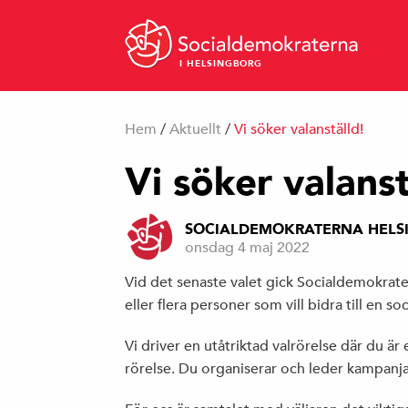
I HELSINGBORG
Hem
/
Aktuellt
/
Vi söker valanställd!
Vi söker valanst
SOCIALDEMOKRATERNA HELS
onsdag 4 maj 2022
Vid det senaste valet gick Socialdemokrate
eller flera personer som vill bidra till en s
Vi driver en utåtriktad valrörelse där du ä
rörelse. Du organiserar och leder kampanj