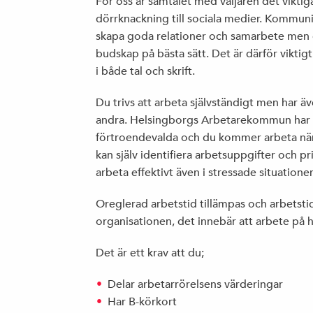
För oss är samtalet med väljaren det viktig
dörrknackning till sociala medier. Kommunik
skapa goda relationer och samarbete men oc
budskap på bästa sätt. Det är därför viktig
i både tal och skrift.
Du trivs att arbeta självständigt men har
andra. Helsingborgs Arbetarekommun har
förtroendevalda och du kommer arbeta nä
kan själv identifiera arbetsuppgifter och pr
arbeta effektivt även i stressade situationer
Oreglerad arbetstid tillämpas och arbetsti
organisationen, det innebär att arbete på 
Det är ett krav att du;
Delar arbetarrörelsens värderingar
Har B-körkort