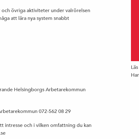
och övriga aktiviteter under valrörelsen
rmåga att lära nya system snabbt
Läs
Han
förande Helsingborgs Arbetarekommun
Arbetarekommun 072-562 08 29
tt intresse och i vilken omfattning du kan
.se