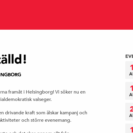
älld!
EV
A
INGBORG
rna framåt i Helsingborg! Vi söker nu en
A
ocialdemokratisk valseger.
r en drivande kraft som älskar kampanj och
A
aktiviteter och större evenemang.