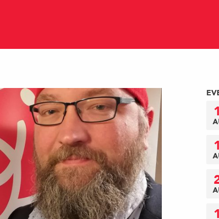
EV
A
A
A