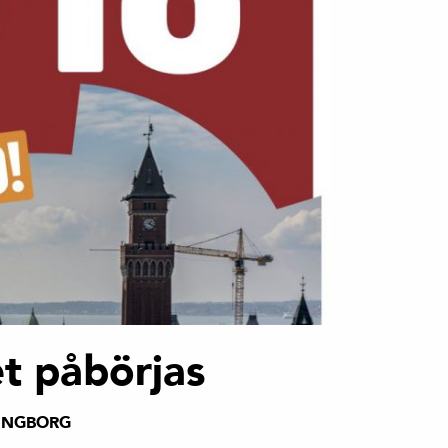
t påbörjas
INGBORG