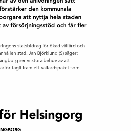
 har av den anledningen satt
m förstärker den kommunala
gborgare att nyttja hela staden
av försörjningsstöd och får fler
eringens statsbidrag för ökad välfärd och
nhållen stad. Jan Björklund (S) säger:
singborg ser vi stora behov av att
ärför tagit fram ett välfärdspaket som
för Helsingorg
INGBORG