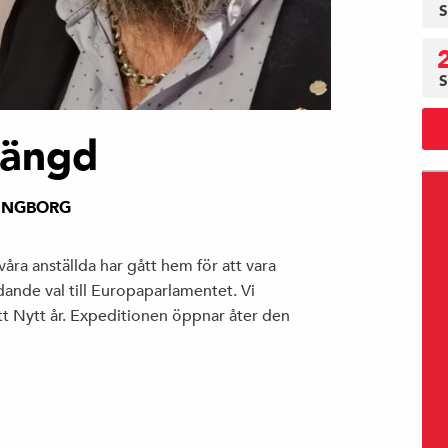
S
S
tängd
INGBORG
våra anställda har gått hem för att vara
ndande val till Europaparlamentet. Vi
ott Nytt år. Expeditionen öppnar åter den