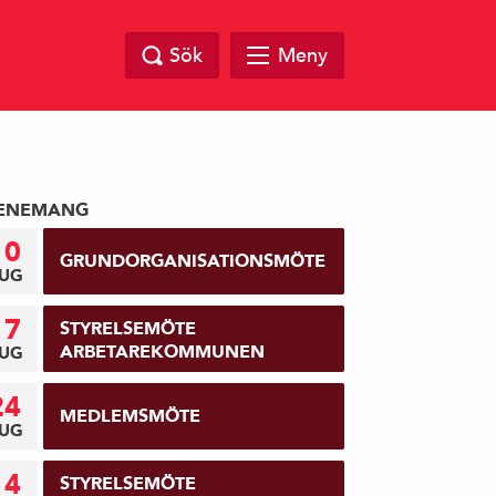
Sök
Meny
ENEMANG
10
GRUNDORGANISATIONSMÖTE
UG
17
STYRELSEMÖTE
ARBETAREKOMMUNEN
UG
24
MEDLEMSMÖTE
UG
14
STYRELSEMÖTE