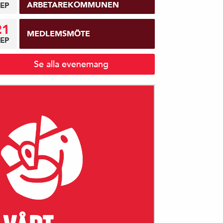
ARBETAREKOMMUNEN
EP
21
MEDLEMSMÖTE
EP
Se alla evenemang