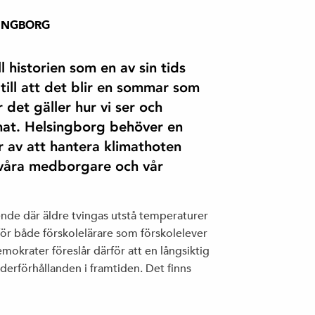
INGBORG
historien som en av sin tids
till att det blir en sommar som
det gäller hur vi ser och
limat. Helsingborg behöver en
r av att hantera klimathoten
 våra medborgare och vår
oende där äldre tvingas utstå temperaturer
t för både förskolelärare som förskolelever
emokrater föreslår därför att en långsiktig
derförhållanden i framtiden. Det finns