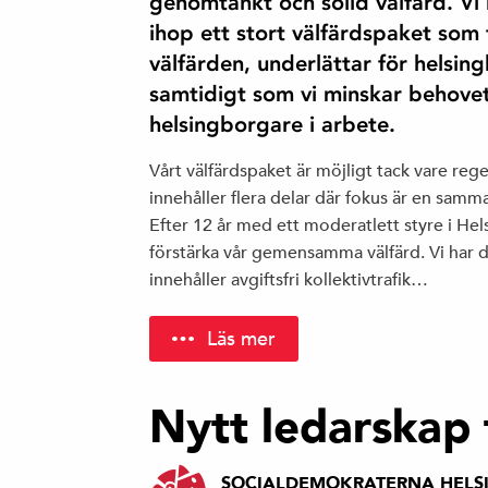
genomtänkt och solid välfärd. Vi
ihop ett stort välfärdspaket so
välfärden, underlättar för helsin
samtidigt som vi minskar behovet 
helsingborgare i arbete.
Vårt välfärdspaket är möjligt tack vare reg
innehåller flera delar där fokus är en samma
Efter 12 år med ett moderatlett styre i Hel
förstärka vår gemensamma välfärd. Vi har d
innehåller avgiftsfri kollektivtrafik…
Läs mer
Nytt ledarskap 
SOCIALDEMOKRATERNA HELS