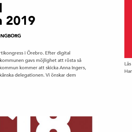
l
n 2019
INGBORG
tikongress i Örebro. Efter digital
kommunen gavs möjlighet att rösta så
Läs
rekommun kommer att skicka Anna Ingers,
Han
skånska delegationen. Vi önskar dem