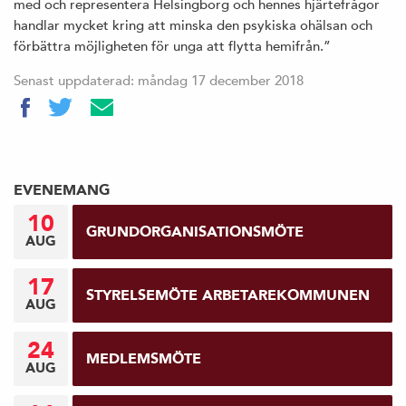
med och representera Helsingborg och hennes hjärtefrågor
handlar mycket kring att minska den psykiska ohälsan och
förbättra möjligheten för unga att flytta hemifrån.”
Senast uppdaterad: måndag 17 december 2018
EVENEMANG
10
GRUNDORGANISATIONSMÖTE
AUG
17
STYRELSEMÖTE ARBETAREKOMMUNEN
AUG
24
MEDLEMSMÖTE
AUG