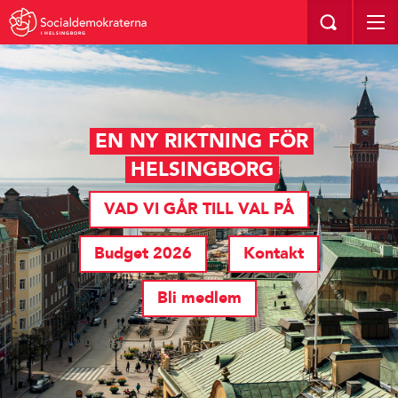
I HELSINGBORG
EN NY RIKTNING FÖR
HELSINGBORG
VAD VI GÅR TILL VAL PÅ
Budget 2026
Kontakt
Bli medlem