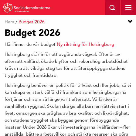
I HELSINGBORG
Hem
/
Budget 2026
Budget 2026
Här finner du vår budget
Ny riktning för Helsingborg
Helsingborg står inför ett avgörande vägval. Efter år av
eftersatt välfärd, ökade klyftor och rekordhög arbetslöshet
krävs nu att viktiga steg tas för att återuppbygga stadens
trygghet och framtidstro.
Helsingborg behöver en politik för tillväxt och fler jobb, så vi
kan skapa en stark välfärd i framkant som helsingborgarna
förtjänar och som så länge varit eftersatt. Välfärden är
samhällets ryggrad. Skolan ska ge alla barn en rättvis start i
livet, omsorgen ska präglas av bra kvalitet och likvärdighet,
och stadens trygghet ska byggas genom förebyggande
insatser. Under 2026 ökar vi investeringarna i välfärden – fler
anställda, bättre arbetsvillkor och stärkta resurser ska göra