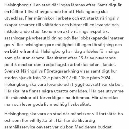
Helsingborg till en stad där ingen lämnas efter. Samtidigt är
en hållbar tillväxt avgörande för att Helsingborg ska
utvecklas. Fler människor i arbete och ett starkt näringsliv
skapar resurser till välfärden och bidrar till en levande och
inkluderande stad. Genom en aktiv näringslivspolitik,
satsningar på yrkesutbildning och fler jobbskapande insatser
ger vi fler helsingborgare möjlighet till egen försörjning och
en bättre framtid. Helsingborg har idag alldeles för många
som går utan arbete. Resultatet efter 19 år av nuvarande
politik innebär den tredje högsta arbetslösheten i landet.
Svenskt Näringslivs Företagsrankning visar samtidigt hur
staden sjunkit från 13:e plats 2017 till 115:e plats 2024.
Helsingborg ska vara levande och tryggt oavsett var du bor.
Här ska inte finnas några utsatta områden. Här ges utrymme
för människor att förverkliga sina drömmar. Här utvecklas
man och lever goda liv med hög livskvalitet.
Helsingborg ska vara en stad där människor vill fortsätta bo
och som fler vill flytta till. Här har du likvärdig
samhällsservice oavsett var du bor. Med denna budget