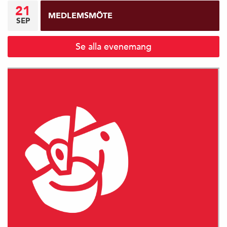
21
MEDLEMSMÖTE
SEP
Se alla evenemang