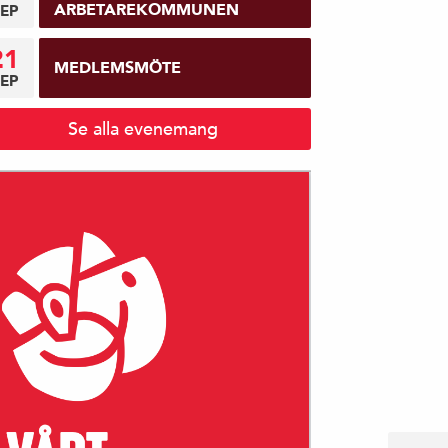
ARBETAREKOMMUNEN
EP
21
MEDLEMSMÖTE
EP
Se alla evenemang