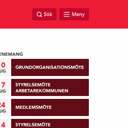
Sök
Meny
ENEMANG
10
GRUNDORGANISATIONSMÖTE
UG
17
STYRELSEMÖTE
ARBETAREKOMMUNEN
UG
24
MEDLEMSMÖTE
UG
14
STYRELSEMÖTE