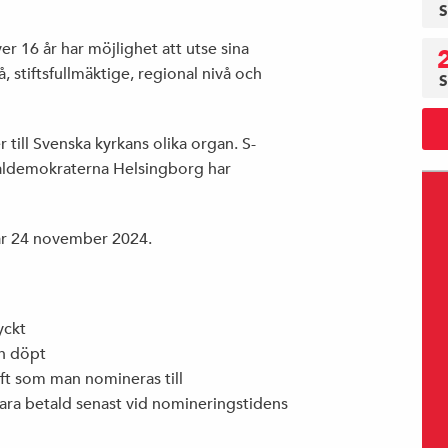
S
r 16 år har möjlighet att utse sina
, stiftsfullmäktige, regional nivå och
S
till Svenska kyrkans olika organ. S-
aldemokraterna Helsingborg har
är 24 november 2024.
yckt
ch döpt
tift som man nomineras till
ara betald senast vid nomineringstidens