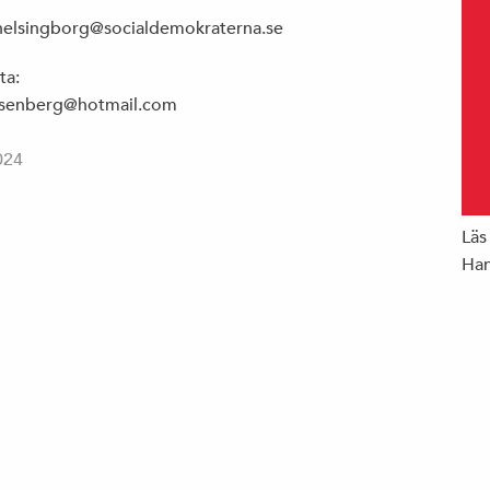
ghelsingborg@socialdemokraterna.se
ta:
rosenberg@hotmail.com
024
Läs
Han