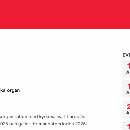
EV
A
ika organ
A
A
rganisation med kyrkoval vart fjärde år.
025 och gäller för mandatperioden 2026-