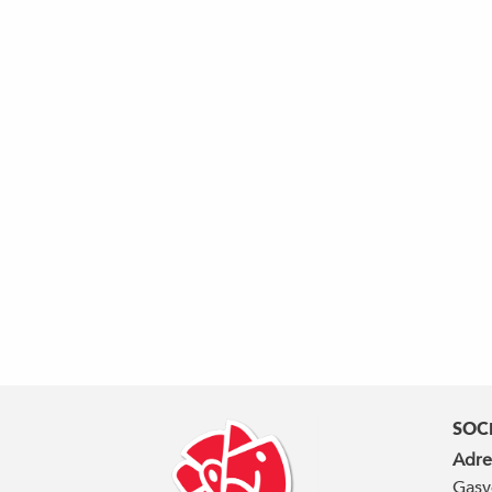
SOC
Adre
Gasv