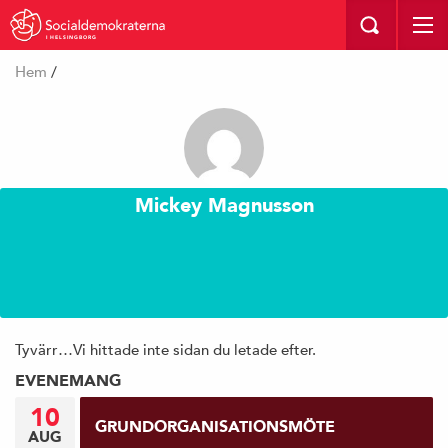
I HELSINGBORG
Hem
/
Mickey Magnusson
Tyvärr…Vi hittade inte sidan du letade efter.
EVENEMANG
10
GRUNDORGANISATIONSMÖTE
AUG