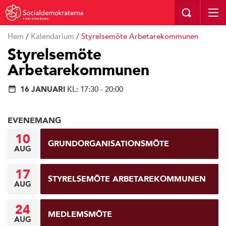
I HELSINGBORG
Hem
/
Kalendarium
/
Styrelsemöte Arbetarekommunen
Styrelsemöte
Arbetarekommunen
16 JANUARI
KL: 17:30 - 20:00
EVENEMANG
10
GRUNDORGANISATIONSMÖTE
AUG
17
STYRELSEMÖTE ARBETAREKOMMUNEN
AUG
24
MEDLEMSMÖTE
AUG