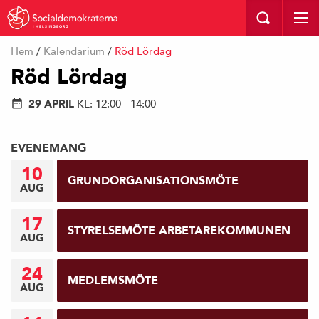
I HELSINGBORG
Hem
/
Kalendarium
/
Röd Lördag
Röd Lördag
29 APRIL
KL: 12:00 - 14:00
EVENEMANG
10
GRUNDORGANISATIONSMÖTE
AUG
17
STYRELSEMÖTE ARBETAREKOMMUNEN
AUG
24
MEDLEMSMÖTE
AUG