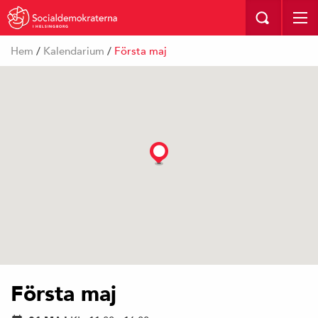
I HELSINGBORG
Hem
/
Kalendarium
/
Första maj
Första maj