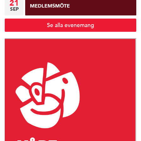
21
MEDLEMSMÖTE
SEP
Se alla evenemang