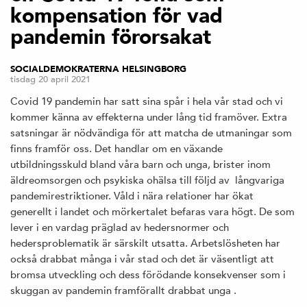
kompensation för vad
pandemin förorsakat
SOCIALDEMOKRATERNA HELSINGBORG
tisdag 20 april 2021
Covid 19 pandemin har satt sina spår i hela vår stad och vi
kommer känna av effekterna under lång tid framöver. Extra
satsningar är nödvändiga för att matcha de utmaningar som
finns framför oss. Det handlar om en växande
utbildningsskuld bland våra barn och unga, brister inom
äldreomsorgen och psykiska ohälsa till följd av långvariga
pandemirestriktioner. Våld i nära relationer har ökat
generellt i landet och mörkertalet befaras vara högt. De som
lever i en vardag präglad av hedersnormer och
hedersproblematik är särskilt utsatta. Arbetslösheten har
också drabbat många i vår stad och det är väsentligt att
bromsa utveckling och dess förödande konsekvenser som i
skuggan av pandemin framförallt drabbat unga .