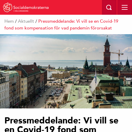
I HELSINGBORG
Hem
/
Aktuellt
/
Pressmeddelande: Vi vill se en Covid-19
fond som kompensation för vad pandemin förorsakat
Pressmeddelande: Vi vill se
en Covid-19 fond som