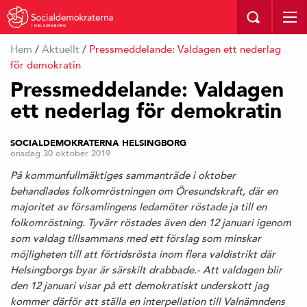
I HELSINGBORG
Hem
/
Aktuellt
/
Pressmeddelande: Valdagen ett nederlag
för demokratin
Pressmeddelande: Valdagen
ett nederlag för demokratin
SOCIALDEMOKRATERNA HELSINGBORG
onsdag 30 oktober 2019
På kommunfullmäktiges sammanträde i oktober
behandlades folkomröstningen om Öresundskraft, där en
majoritet av församlingens ledamöter röstade ja till en
folkomröstning. Tyvärr röstades även den 12 januari igenom
som valdag tillsammans med ett förslag som minskar
möjligheten till att förtidsrösta inom flera valdistrikt där
Helsingborgs byar är särskilt drabbade.- Att valdagen blir
den 12 januari visar på ett demokratiskt underskott jag
kommer därför att ställa en interpellation till Valnämndens