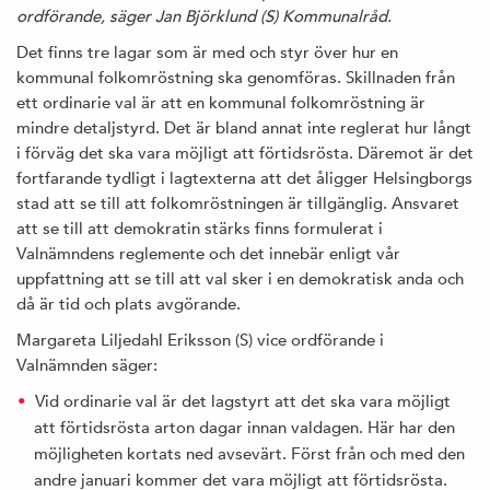
ordförande, säger Jan Björklund (S) Kommunalråd.
Det finns tre lagar som är med och styr över hur en
kommunal folkomröstning ska genomföras. Skillnaden från
ett ordinarie val är att en kommunal folkomröstning är
mindre detaljstyrd. Det är bland annat inte reglerat hur långt
i förväg det ska vara möjligt att förtidsrösta. Däremot är det
fortfarande tydligt i lagtexterna att det åligger Helsingborgs
stad att se till att folkomröstningen är tillgänglig. Ansvaret
att se till att demokratin stärks finns formulerat i
Valnämndens reglemente och det innebär enligt vår
uppfattning att se till att val sker i en demokratisk anda och
då är tid och plats avgörande.
Margareta Liljedahl Eriksson (S) vice ordförande i
Valnämnden säger:
Vid ordinarie val är det lagstyrt att det ska vara möjligt
att förtidsrösta arton dagar innan valdagen. Här har den
möjligheten kortats ned avsevärt. Först från och med den
andre januari kommer det vara möjligt att förtidsrösta.