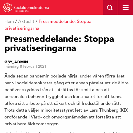
I HELSINGBORG
Hem
/
Aktuellt
/
Pressmeddelande: Stoppa
privatiseringarna
Pressmeddelande: Stoppa
privatiseringarna
GBY_ADMIN
måndag 8 februari 2021
Ända sedan pandemin började härja, under våren förra året
har vi socialdemokrater gång efter annan påtalat att de äldre
behöver skyddas från att utsättas för smitta och att
personalen behöver trygghet och kontinuitet för att kunna
utföra sitt arbete på ett säkert och tillfredsställande sätt.
Trots detta väljer minoritetsstyret lett av Lars Thunberg (KD)
ordförande i Vård- och omsorgsnämnden att fortsätta att
privatisera äldreomsorgen.