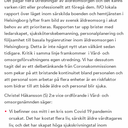
Det pågår flera utredningar av äldreomsorgen och det känns
varken rätt eller professionellt att föregå dem. IVO lokala
rapport över läget inom särskilda boenden och hemtjänsten i
Helsingborg lyfter fram bild av svensk äldreomsorg i akut
behov av att prioriteras. Rapporten tar upp brister med
ledarskapet, sjuksköterskebemanning, personalplanering och
följsamhet till basala hygienrutiner inom äldreomsorgen i
Helsingborg. Detta är inte något nytt utan välkänt sedan
tidigare. Kritik i samma linje framkommer i Vård- och
omsorgsförvaltningens egen utredning. Vi har dessutom
tagit del av ett delbetänkande från Coronakommissionen
som pekar på att bristande kontinuitet bland personalen och
att personal som arbetar på flera enheter är en riskfaktor
som bidrar till att både äldre och personal blir sjuka.
Christel Håkansson (S) 2:e vice ordförande i Vård- och
omsorgsnämnden säger:
Vi befinner oss mitt i en kris som Covid 19 pandemin
orsakat. Det har kostat flera liv, särskilt äldre vårdtagares
liv, och det har skapat höga sjukskrivningstal inom