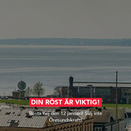
DIN RÖST ÄR VIKTIG!
Rösta nej den 12 januari! Sälj inte
Öresundskraft!