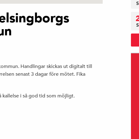
S
elsingborgs
S
un
mun. Handlingar skickas ut digitalt till
yrelsen senast 3 dagar före mötet. Fika
allelse i så god tid som möjligt.