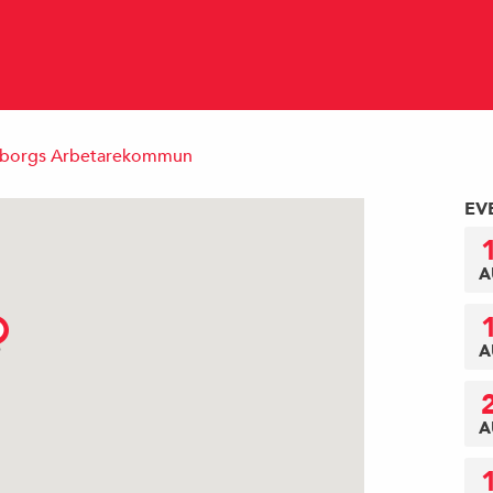
ngborgs Arbetarekommun
EV
A
A
A