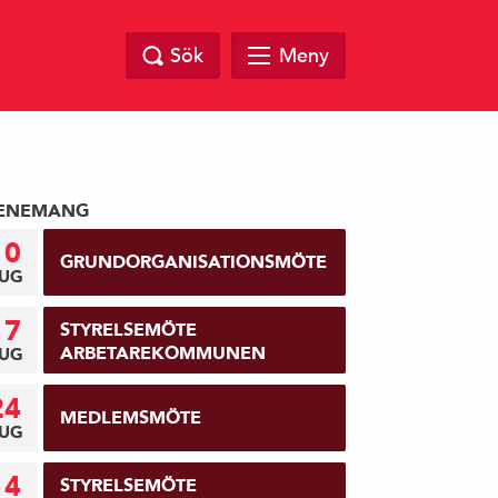
Sök
Meny
ENEMANG
10
GRUNDORGANISATIONSMÖTE
UG
17
STYRELSEMÖTE
ARBETAREKOMMUNEN
UG
24
MEDLEMSMÖTE
UG
14
STYRELSEMÖTE