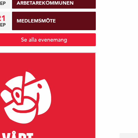
ARBETAREKOMMUNEN
EP
21
MEDLEMSMÖTE
EP
Se alla evenemang