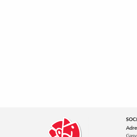
SOC
Adre
Gasv