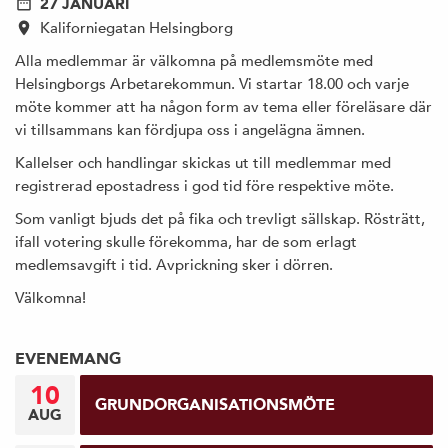
27 JANUARI
Kaliforniegatan Helsingborg
Alla medlemmar är välkomna på medlemsmöte med
Helsingborgs Arbetarekommun. Vi startar 18.00 och varje
möte kommer att ha någon form av tema eller föreläsare där
vi tillsammans kan fördjupa oss i angelägna ämnen.
Kallelser och handlingar skickas ut till medlemmar med
registrerad epostadress i god tid före respektive möte.
Som vanligt bjuds det på fika och trevligt sällskap. Rösträtt,
ifall votering skulle förekomma, har de som erlagt
medlemsavgift i tid. Avprickning sker i dörren.
Välkomna!
EVENEMANG
10
GRUNDORGANISATIONSMÖTE
AUG