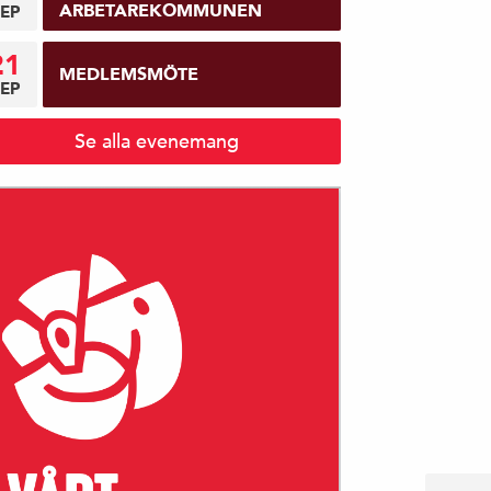
ARBETAREKOMMUNEN
EP
21
MEDLEMSMÖTE
EP
Se alla evenemang