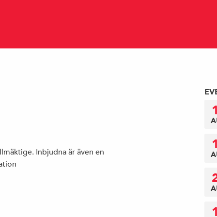
EV
A
mäktige. Inbjudna är även en
A
ation
A