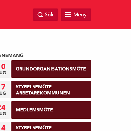
Sök
Meny
ENEMANG
10
GRUNDORGANISATIONSMÖTE
UG
17
STYRELSEMÖTE
ARBETAREKOMMUNEN
UG
24
MEDLEMSMÖTE
UG
14
STYRELSEMÖTE