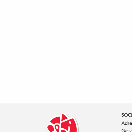
SOC
Adre
Gasv