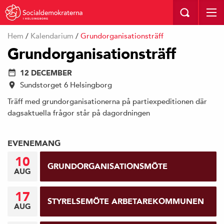
I HELSINGBORG
Hem
/
Kalendarium
/
Grundorganisationsträff
Grundorganisationsträff
12 DECEMBER
Sundstorget 6 Helsingborg
Träff med grundorganisationerna på partiexpeditionen där
dagsaktuella frågor står på dagordningen
EVENEMANG
10
GRUNDORGANISATIONSMÖTE
AUG
17
STYRELSEMÖTE ARBETAREKOMMUNEN
AUG