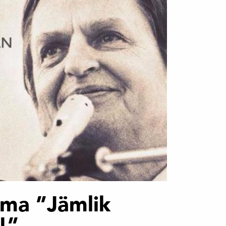
ema ”Jämlik
!”