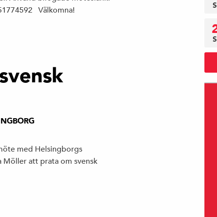
S
4051774592 Välkomna!
S
svensk
INGBORG
möte med Helsingborgs
Möller att prata om svensk