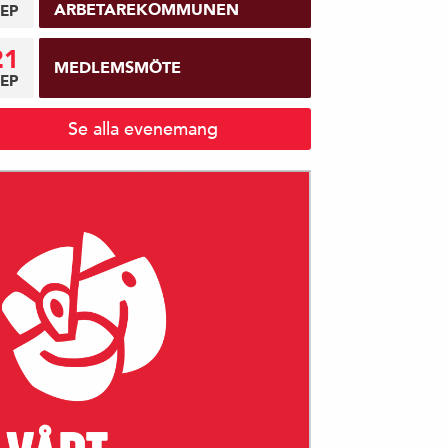
ARBETAREKOMMUNEN
EP
21
MEDLEMSMÖTE
EP
Se alla evenemang