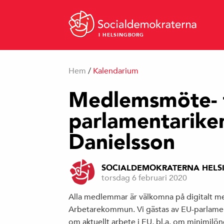
I HELSINGBORG
Hem
/
Kalendarium
Medlemsmöte- t
parlamentarike
Danielsson
SOCIALDEMOKRATERNA HELS
torsdag 6 februari 2020
Alla medlemmar är välkomna på digitalt
Arbetarekommun. Vi gästas av EU-parlamen
om aktuellt arbete i EU, bl.a. om minimil