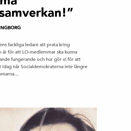
ema
k samverkan!”
INGBORG
 fackliga ledare att prata kring
en är för att LO-medlemmar ska kunna
rande fungerande och hur gör vi för att
nt idag när Socialdemokraterna inte längre
lemmarna…