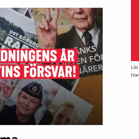
Läs
Han