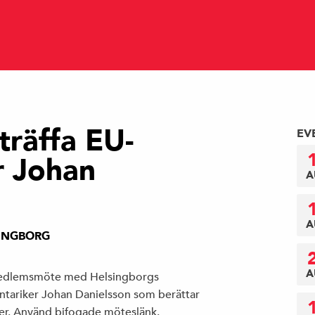
räffa EU-
EV
r Johan
A
A
INGBORG
A
 medlemsmöte med Helsingborgs
tariker Johan Danielsson som berättar
öner. Använd bifogade möteslänk.