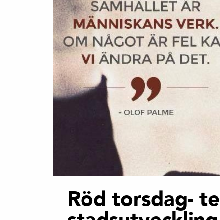
Röd torsdag- t
stadsutveckling