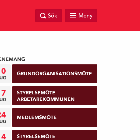
Sök
Meny
ENEMANG
10
GRUNDORGANISATIONSMÖTE
UG
17
STYRELSEMÖTE
ARBETAREKOMMUNEN
UG
24
MEDLEMSMÖTE
UG
14
STYRELSEMÖTE