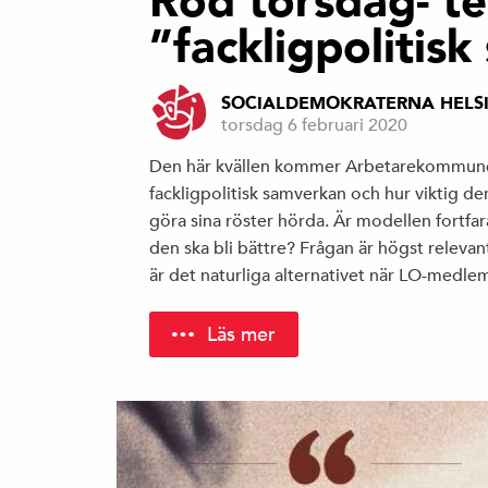
Röd torsdag- t
”fackligpolitis
SOCIALDEMOKRATERNA HELS
torsdag 6 februari 2020
Den här kvällen kommer Arbetarekommunens
fackligpolitisk samverkan och hur viktig d
göra sina röster hörda. Är modellen fortfa
den ska bli bättre? Frågan är högst releva
är det naturliga alternativet när LO-med
Läs mer