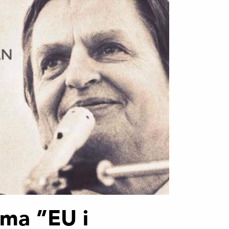
ema ”EU i