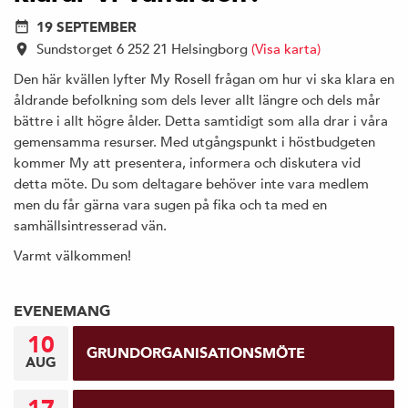
19 SEPTEMBER
Sundstorget 6 252 21 Helsingborg
(Visa karta)
Den här kvällen lyfter My Rosell frågan om hur vi ska klara en
åldrande befolkning som dels lever allt längre och dels mår
bättre i allt högre ålder. Detta samtidigt som alla drar i våra
gemensamma resurser. Med utgångspunkt i höstbudgeten
kommer My att presentera, informera och diskutera vid
detta möte. Du som deltagare behöver inte vara medlem
men du får gärna vara sugen på fika och ta med en
samhällsintresserad vän.
Varmt välkommen!
EVENEMANG
10
GRUNDORGANISATIONSMÖTE
AUG