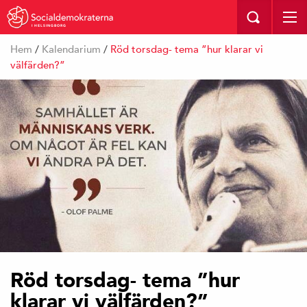
I HELSINGBORG
Hem
/
Kalendarium
/
Röd torsdag- tema ”hur klarar vi
välfärden?”
Röd torsdag- tema ”hur
klarar vi välfärden?”