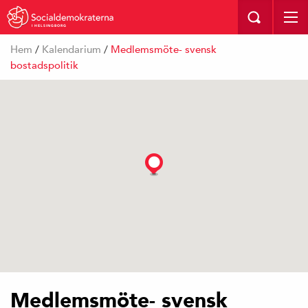
I HELSINGBORG
Hem
/
Kalendarium
/
Medlemsmöte- svensk
bostadspolitik
Medlemsmöte- svensk