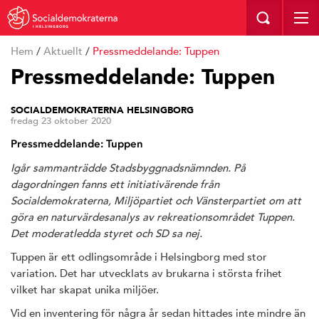
I HELSINGBORG
Hem
/
Aktuellt
/
Pressmeddelande: Tuppen
Pressmeddelande: Tuppen
SOCIALDEMOKRATERNA HELSINGBORG
fredag 23 oktober 2020
Pressmeddelande: Tuppen
Igår sammanträdde Stadsbyggnadsnämnden. På
dagordningen fanns ett initiativärende från
Socialdemokraterna, Miljöpartiet och Vänsterpartiet om att
göra en naturvärdesanalys av rekreationsområdet Tuppen.
Det moderatledda styret och SD sa nej.
Tuppen är ett odlingsområde i Helsingborg med stor
variation. Det har utvecklats av brukarna i största frihet
vilket har skapat unika miljöer.
Vid en inventering för några år sedan hittades inte mindre än