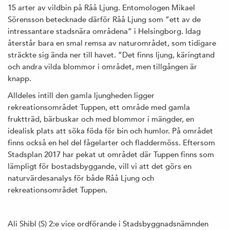
15 arter av vildbin på Råå Ljung. Entomologen Mikael
Sörensson betecknade därför Råå Ljung som ”ett av de
intressantare stadsnära områdena” i Helsingborg. Idag
återstår bara en smal remsa av naturområdet, som tidigare
sträckte sig ända ner till havet. ”Det finns ljung, käringtand
och andra vilda blommor i området, men tillgången är
knapp.
Alldeles intill den gamla ljungheden ligger
rekreationsområdet Tuppen, ett område med gamla
fruktträd, bärbuskar och med blommor i mängder, en
idealisk plats att söka föda för bin och humlor. På området
finns också en hel del fågelarter och fladdermöss. Eftersom
Stadsplan 2017 har pekat ut området där Tuppen finns som
lämpligt för bostadsbyggande, vill vi att det görs en
naturvärdesanalys för både Råå Ljung och
rekreationsområdet Tuppen.
Ali Shibl (S) 2:e vice ordförande i Stadsbyggnadsnämnden