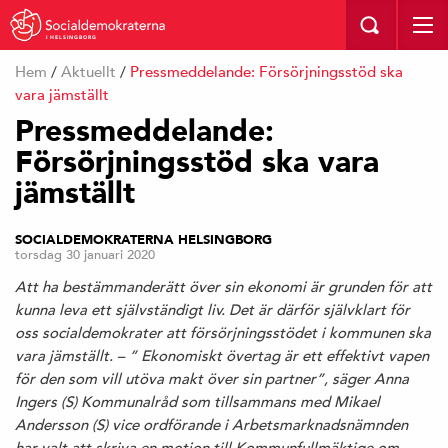
I HELSINGBORG
Hem
/
Aktuellt
/
Pressmeddelande: Försörjningsstöd ska
vara jämställt
Pressmeddelande:
Försörjningsstöd ska vara
jämställt
SOCIALDEMOKRATERNA HELSINGBORG
torsdag 30 januari 2020
Att ha bestämmanderätt över sin ekonomi är grunden för att
kunna leva ett självständigt liv. Det är därför självklart för
oss socialdemokrater att försörjningsstödet i kommunen ska
vara jämställt. – ” Ekonomiskt övertag är ett effektivt vapen
för den som vill utöva makt över sin partner”, säger Anna
Ingers (S) Kommunalråd som tillsammans med Mikael
Andersson (S) vice ordförande i Arbetsmarknadsnämnden
har valt att skriva en motion till Kommunfullmäktige om