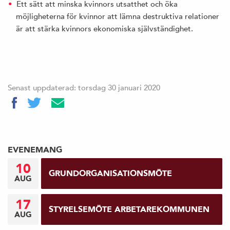
Ett sätt att minska kvinnors utsatthet och öka
möjligheterna för kvinnor att lämna destruktiva relationer
är att stärka kvinnors ekonomiska självständighet.
Senast uppdaterad: torsdag 30 januari 2020
EVENEMANG
10
GRUNDORGANISATIONSMÖTE
AUG
17
STYRELSEMÖTE ARBETAREKOMMUNEN
AUG