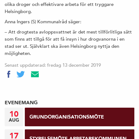
olika droger och effektivare arbeta för ett tryggare
Helsingborg.
Anna Ingers (S) Kommunalråd säger:
– Att drogtesta avloppsvattnet är det mest tillförlitliga sätt
som finns att tillgå för att få insyn i hur drogvanorna i en
stad ser ut. Självklart ska även Helsingborg nyttja den
möjligheten.
Senast uppdaterad: fredag 13 december 2019
EVENEMANG
10
GRUNDORGANISATIONSMÖTE
AUG
17
STYRELSEMÖTE ARBETAREKOMMUNEN