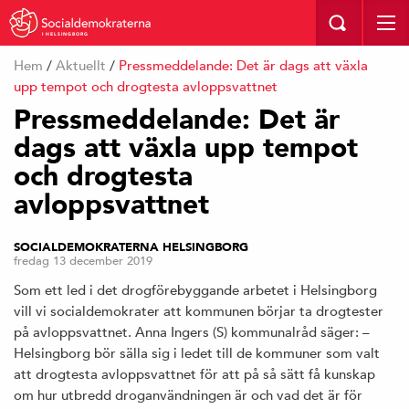
I HELSINGBORG
Hem
/
Aktuellt
/
Pressmeddelande: Det är dags att växla
upp tempot och drogtesta avloppsvattnet
Pressmeddelande: Det är
dags att växla upp tempot
och drogtesta
avloppsvattnet
SOCIALDEMOKRATERNA HELSINGBORG
fredag 13 december 2019
Som ett led i det drogförebyggande arbetet i Helsingborg
vill vi socialdemokrater att kommunen börjar ta drogtester
på avloppsvattnet. Anna Ingers (S) kommunalråd säger: –
Helsingborg bör sälla sig i ledet till de kommuner som valt
att drogtesta avloppsvattnet för att på så sätt få kunskap
om hur utbredd droganvändningen är och vad det är för