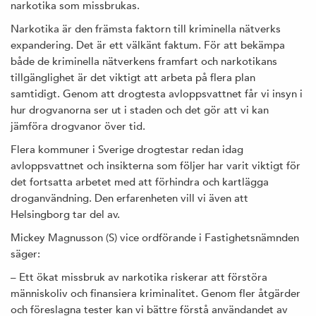
narkotika som missbrukas.
Narkotika är den främsta faktorn till kriminella nätverks
expandering. Det är ett välkänt faktum. För att bekämpa
både de kriminella nätverkens framfart och narkotikans
tillgänglighet är det viktigt att arbeta på flera plan
samtidigt. Genom att drogtesta avloppsvattnet får vi insyn i
hur drogvanorna ser ut i staden och det gör att vi kan
jämföra drogvanor över tid.
Flera kommuner i Sverige drogtestar redan idag
avloppsvattnet och insikterna som följer har varit viktigt för
det fortsatta arbetet med att förhindra och kartlägga
droganvändning. Den erfarenheten vill vi även att
Helsingborg tar del av.
Mickey Magnusson (S) vice ordförande i Fastighetsnämnden
säger:
– Ett ökat missbruk av narkotika riskerar att förstöra
människoliv och finansiera kriminalitet. Genom fler åtgärder
och föreslagna tester kan vi bättre förstå användandet av