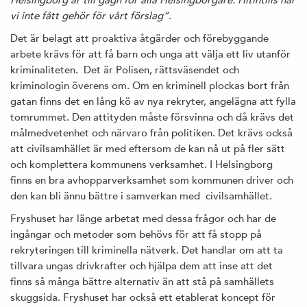
vi inte fått gehör för vårt förslag”.
Det är belagt att proaktiva åtgärder och förebyggande
arbete krävs för att få barn och unga att välja ett liv utanför
kriminaliteten. Det är Polisen, rättsväsendet och
kriminologin överens om. Om en kriminell plockas bort från
gatan finns det en lång kö av nya rekryter, angelägna att fylla
tomrummet. Den attityden måste försvinna och då krävs det
målmedvetenhet och närvaro från politiken. Det krävs också
att civilsamhället är med eftersom de kan nå ut på fler sätt
och komplettera kommunens verksamhet. I Helsingborg
finns en bra avhopparverksamhet som kommunen driver och
den kan bli ännu bättre i samverkan med civilsamhället.
Fryshuset har länge arbetat med dessa frågor och har de
ingångar och metoder som behövs för att få stopp på
rekryteringen till kriminella nätverk. Det handlar om att ta
tillvara ungas drivkrafter och hjälpa dem att inse att det
finns så många bättre alternativ än att stå på samhällets
skuggsida. Fryshuset har också ett etablerat koncept för