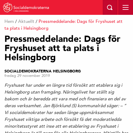
I HELSINGBORG
Hem
/
Aktuellt
/
Pressmeddelande: Dags för Fryshuset att
ta plats i Helsingborg
Pressmeddelande: Dags för
Fryshuset att ta plats i
Helsingborg
SOCIALDEMOKRATERNA HELSINGBORG
fredag 29 november 2019
Fryshuset har under en längre tid försökt att etablera sig i
Helsingborg utan framgång. Näringslivet har ställt sig
bakom och är beredda att vara med och finansiera en del av
deras verksamhet. Jan Björklund (S) kommunalråd säger: – ”
Vi socialdemokrater har sedan länge uppmärksammat
Fryshuset viktiga arbete och försökt få det moderatledda
minoritetsstyret att inse att en etablering av Fryshuset i
Helsingborg är till gagn för alla Helsingborgare. Hitintills har