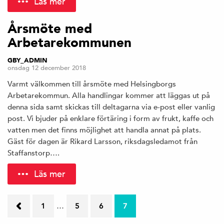
Läs mer
Årsmöte med
Arbetarekommunen
GBY_ADMIN
onsdag 12 december 2018
Varmt välkommen till årsmöte med Helsingborgs
Arbetarekommun. Alla handlingar kommer att läggas ut på
denna sida samt skickas till deltagarna via e-post eller vanlig
post. Vi bjuder på enklare förtäring i form av frukt, kaffe och
vatten men det finns möjlighet att handla annat på plats.
Gäst för dagen är Rikard Larsson, riksdagsledamot från
Staffanstorp….
Läs mer
…
←
1
5
6
7