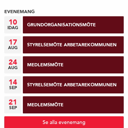
F
EVENEMANG
ö
10
GRUNDORGANISATIONSMÖTE
IDAG
r
17
e
STYRELSEMÖTE ARBETAREKOMMUNEN
AUG
g
24
MEDLEMSMÖTE
AUG
å
14
e
STYRELSEMÖTE ARBETAREKOMMUNEN
SEP
n
21
MEDLEMSMÖTE
SEP
d
e
Se alla evenemang