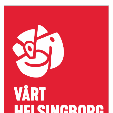
si
d
a