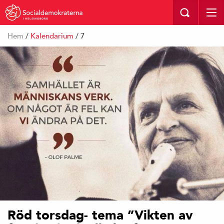
I HELSINGBORG
Hem
/
Kalendarium
/ 7
Röd torsdag- tema ”Vikten av