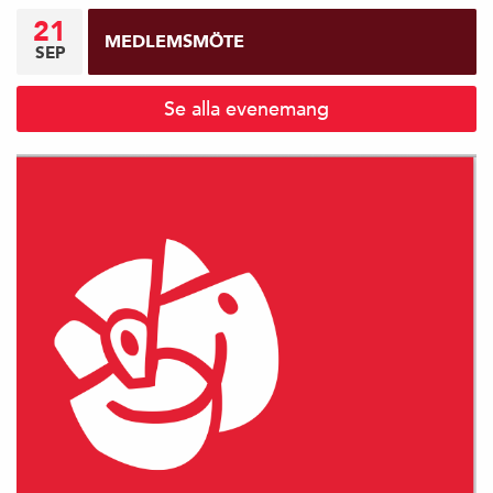
21
MEDLEMSMÖTE
SEP
Se alla evenemang