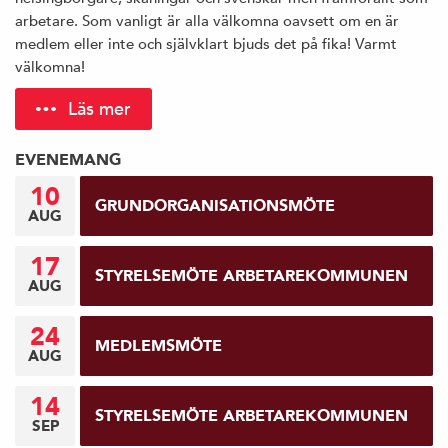
arbetare. Som vanligt är alla välkomna oavsett om en är
medlem eller inte och självklart bjuds det på fika! Varmt
välkomna!
Läs mer
EVENEMANG
10
GRUNDORGANISATIONSMÖTE
AUG
17
STYRELSEMÖTE ARBETAREKOMMUNEN
AUG
24
MEDLEMSMÖTE
AUG
14
STYRELSEMÖTE ARBETAREKOMMUNEN
SEP