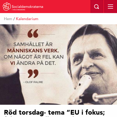
I HELSINGBORG
Hem
/
Kalendarium
Röd torsdag- tema ”EU i fokus;