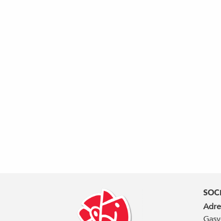
SOC
Adre
Gasv