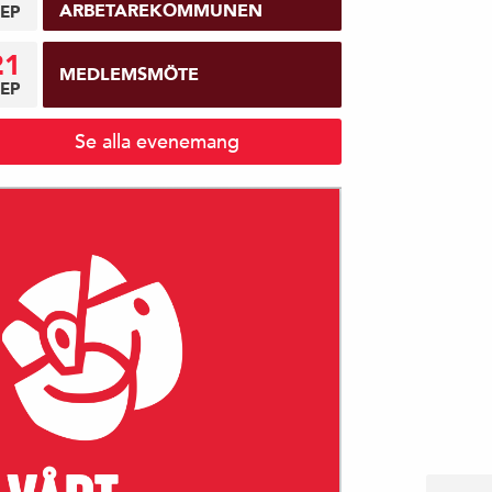
ARBETAREKOMMUNEN
EP
21
MEDLEMSMÖTE
EP
Se alla evenemang