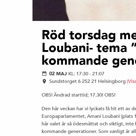
Röd torsdag m
Loubani- tema ”
kommande gene
02 MAJ
KL: 17:30 - 21:07
Sundstorget 6 252 21 Helsingborg
(Vis
OBS! Ändrad starttid; 17.30! OBS!
Den här veckan har vi lyckats få hit ett av d
Europaparlamentet, Amani Loubani (plats 
här valet är så ödesmättat och viktigt, inte
kommande generationer. Som vanligt är al