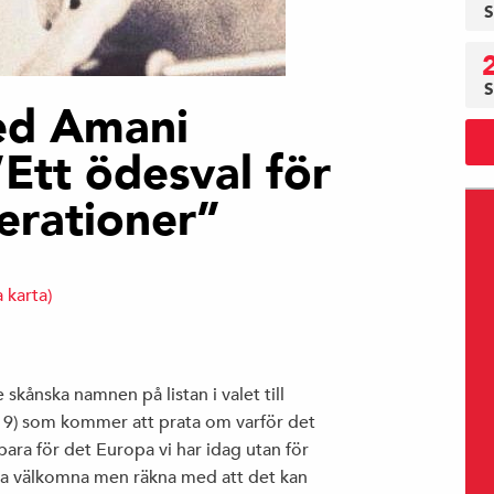
S
S
ed Amani
Ett ödesval för
rationer”
a karta)
e skånska namnen på listan i valet till
19) som kommer att prata om varför det
 bara för det Europa vi har idag utan för
la välkomna men räkna med att det kan