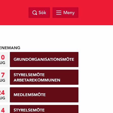
Sök
Meny
ENEMANG
10
GRUNDORGANISATIONSMÖTE
UG
17
STYRELSEMÖTE
ARBETAREKOMMUNEN
UG
24
MEDLEMSMÖTE
UG
14
STYRELSEMÖTE