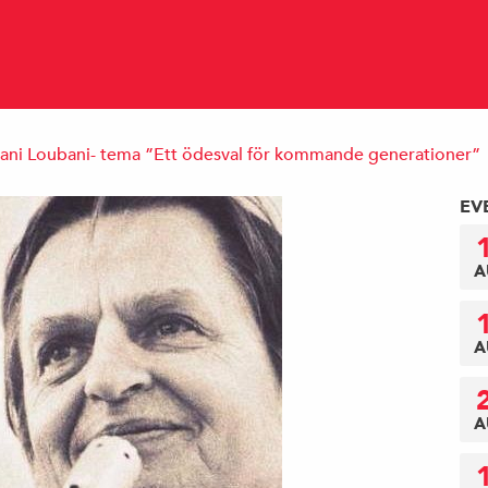
ni Loubani- tema ”Ett ödesval för kommande generationer”
EV
A
A
A