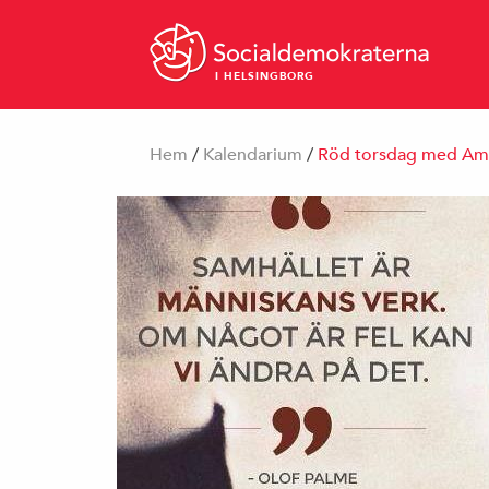
I HELSINGBORG
Hem
/
Kalendarium
/
Röd torsdag med Ama