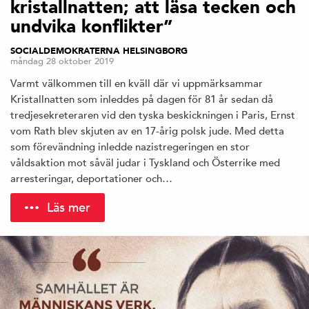
kristallnatten; att läsa tecken och
undvika konflikter”
SOCIALDEMOKRATERNA HELSINGBORG
måndag 28 oktober 2019
Varmt välkommen till en kväll där vi uppmärksammar
Kristallnatten som inleddes på dagen för 81 år sedan då
tredjesekreteraren vid den tyska beskickningen i Paris, Ernst
vom Rath blev skjuten av en 17-årig polsk jude. Med detta
som förevändning inledde nazistregeringen en stor
våldsaktion mot såväl judar i Tyskland och Österrike med
arresteringar, deportationer och…
Läs mer