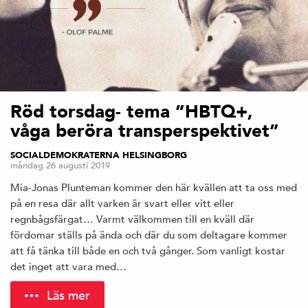
→
Röd torsdag- tema ”HBTQ+,
a
våga beröra transperspektivet”
d
SOCIALDEMOKRATERNA HELSINGBORG
måndag 26 augusti 2019
si
Mia-Jonas Plunteman kommer den här kvällen att ta oss med
på en resa där allt varken är svart eller vitt eller
a
regnbågsfärgat… Varmt välkommen till en kväll där
fördomar ställs på ända och där du som deltagare kommer
t
att få tänka till både en och två gånger. Som vanligt kostar
det inget att vara med…
s
Läs mer