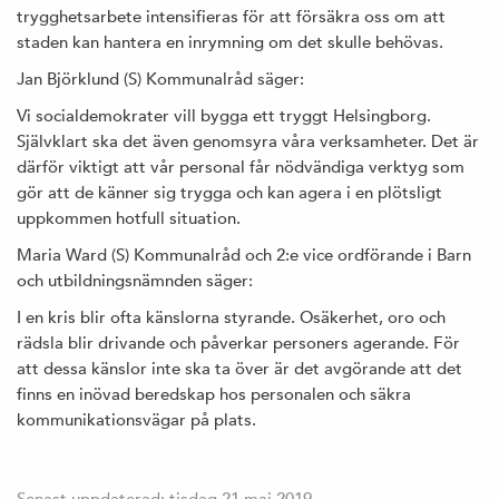
trygghetsarbete intensifieras för att försäkra oss om att
staden kan hantera en inrymning om det skulle behövas.
Jan Björklund (S) Kommunalråd säger:
Vi socialdemokrater vill bygga ett tryggt Helsingborg.
Självklart ska det även genomsyra våra verksamheter. Det är
därför viktigt att vår personal får nödvändiga verktyg som
gör att de känner sig trygga och kan agera i en plötsligt
uppkommen hotfull situation.
Maria Ward (S) Kommunalråd och 2:e vice ordförande i Barn
och utbildningsnämnden säger:
I en kris blir ofta känslorna styrande. Osäkerhet, oro och
rädsla blir drivande och påverkar personers agerande. För
att dessa känslor inte ska ta över är det avgörande att det
finns en inövad beredskap hos personalen och säkra
kommunikationsvägar på plats.
Senast uppdaterad: tisdag 21 maj 2019