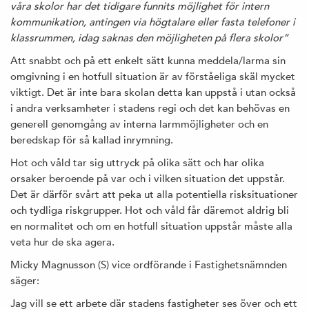
våra skolor har det tidigare funnits möjlighet för intern
kommunikation, antingen via högtalare eller fasta telefoner i
klassrummen, idag saknas den möjligheten på flera skolor”
Att snabbt och på ett enkelt sätt kunna meddela/larma sin
omgivning i en hotfull situation är av förståeliga skäl mycket
viktigt. Det är inte bara skolan detta kan uppstå i utan också
i andra verksamheter i stadens regi och det kan behövas en
generell genomgång av interna larmmöjligheter och en
beredskap för så kallad inrymning.
Hot och våld tar sig uttryck på olika sätt och har olika
orsaker beroende på var och i vilken situation det uppstår.
Det är därför svårt att peka ut alla potentiella risksituationer
och tydliga riskgrupper. Hot och våld får däremot aldrig bli
en normalitet och om en hotfull situation uppstår måste alla
veta hur de ska agera.
Micky Magnusson (S) vice ordförande i Fastighetsnämnden
säger:
Jag vill se ett arbete där stadens fastigheter ses över och ett