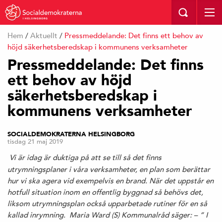
I HELSINGBORG
Hem
/
Aktuellt
/
Pressmeddelande: Det finns ett behov av
höjd säkerhetsberedskap i kommunens verksamheter
Pressmeddelande: Det finns
ett behov av höjd
säkerhetsberedskap i
kommunens verksamheter
SOCIALDEMOKRATERNA HELSINGBORG
tisdag 21 maj 2019
Vi är idag är duktiga på att se till så det finns
utrymningsplaner i våra verksamheter, en plan som berättar
hur vi ska agera vid exempelvis en brand. När det uppstår en
hotfull situation inom en offentlig byggnad så behövs det,
liksom utrymningsplan också upparbetade rutiner för en så
kallad inrymning. Maria Ward (S) Kommunalråd säger: – ” I