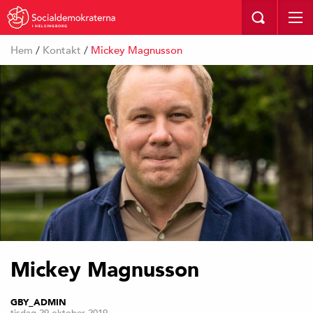
I HELSINGBORG
Hem
/
Kontakt
/
Mickey Magnusson
Mickey Magnusson
GBY_ADMIN
tisdag 29 oktober 2019