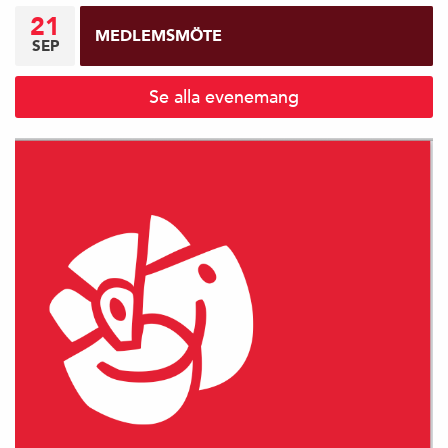
21
MEDLEMSMÖTE
SEP
Se alla evenemang