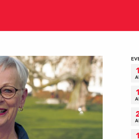
EV
A
A
A