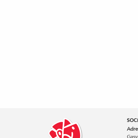
SOC
Adre
Gasv