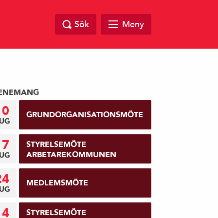
Sök
Meny
ENEMANG
10
GRUNDORGANISATIONSMÖTE
UG
17
STYRELSEMÖTE
ARBETAREKOMMUNEN
UG
24
MEDLEMSMÖTE
UG
14
STYRELSEMÖTE