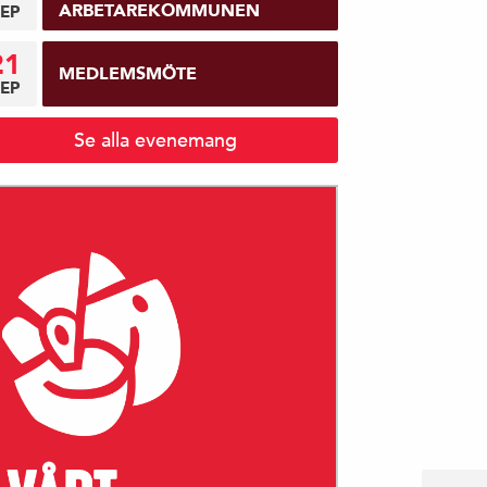
ARBETAREKOMMUNEN
EP
21
MEDLEMSMÖTE
EP
Se alla evenemang