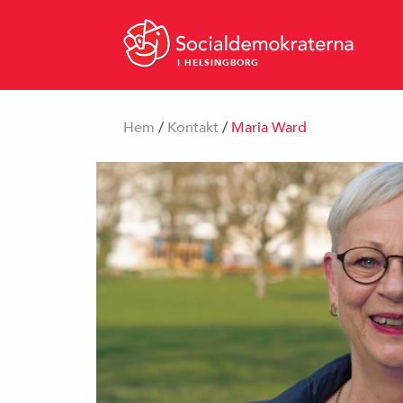
I HELSINGBORG
Hem
/
Kontakt
/
Maria Ward