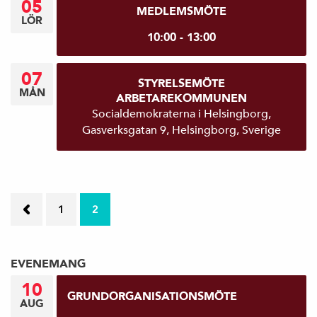
05
MEDLEMSMÖTE
LÖR
10:00 - 13:00
07
STYRELSEMÖTE
MÅN
ARBETAREKOMMUNEN
Socialdemokraterna i Helsingborg,
Gasverksgatan 9, Helsingborg, Sverige
←
1
2
F
EVENEMANG
ö
10
GRUNDORGANISATIONSMÖTE
AUG
r