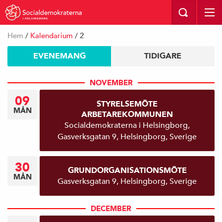
I HELSINGBORG
Hem
/
Kalendarium
/ 2
EVENEMANG
TIDIGARE
NOVEMBER
09
STYRELSEMÖTE
MÅN
ARBETAREKOMMUNEN
Socialdemokraterna i Helsingborg,
Gasverksgatan 9, Helsingborg, Sverige
30
GRUNDORGANISATIONSMÖTE
MÅN
Gasverksgatan 9, Helsingborg, Sverige
DECEMBER