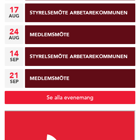
17
e
STYRELSEMÖTE ARBETAREKOMMUNEN
AUG
g
24
MEDLEMSMÖTE
AUG
å
14
e
STYRELSEMÖTE ARBETAREKOMMUNEN
SEP
n
21
MEDLEMSMÖTE
SEP
d
e
Se alla evenemang
si
d
a