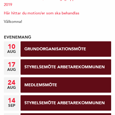
2019
Här hittar du motion/er som ska behandlas
Välkomna!
EVENEMANG
10
GRUNDORGANISATIONSMÖTE
AUG
17
STYRELSEMÖTE ARBETAREKOMMUNEN
AUG
24
MEDLEMSMÖTE
AUG
14
STYRELSEMÖTE ARBETAREKOMMUNEN
SEP