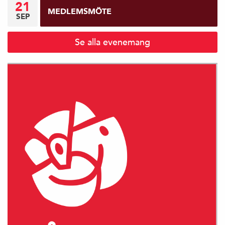
21
MEDLEMSMÖTE
SEP
Se alla evenemang