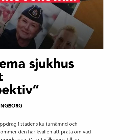
tema sjukhus
t
ektiv”
INGBORG
ppdrag i stadens kulturnämnd och
 kommer den här kvällen att prata om vad
 uppdragen. Varmt välkomna till en