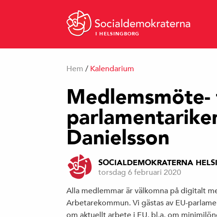
I HELSINGBORG
Hem
/
Kalendarium
Medlemsmöte- t
parlamentarike
Danielsson
SOCIALDEMOKRATERNA HELS
torsdag 6 februari 2020
Alla medlemmar är välkomna på digitalt
Arbetarekommun. Vi gästas av EU-parlamen
om aktuellt arbete i EU, bl.a. om minimil