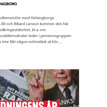
INGBORG
t medlemsmöte med Helsingborgs
8.00 och Rikard Larsson kommer den här
rsäkringsutskottet, bl.a. om
ocialdemokrater leder i pensionsgruppen
du inte fått någon möteslänk så hör…