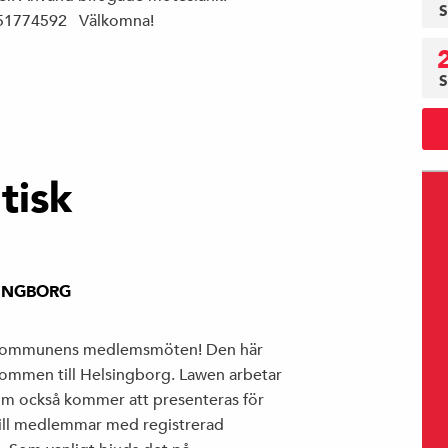
S
4051774592 Välkomna!
S
tisk
INGBORG
rekommunens medlemsmöten! Den här
lkommen till Helsingborg. Lawen arbetar
 som också kommer att presenteras för
 till medlemmar med registrerad