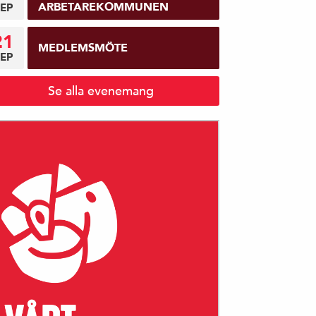
ARBETAREKOMMUNEN
EP
21
MEDLEMSMÖTE
EP
Se alla evenemang