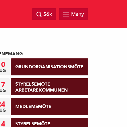
Sök
Meny
ENEMANG
10
GRUNDORGANISATIONSMÖTE
UG
17
STYRELSEMÖTE
ARBETAREKOMMUNEN
UG
24
MEDLEMSMÖTE
UG
14
STYRELSEMÖTE