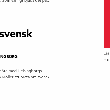
e. Som vanligt bjuds det på…
svensk
Läs
INGBORG
Han
möte med Helsingborgs
Möller att prata om svensk