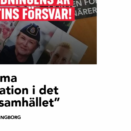
ema
ation i det
samhället”
INGBORG