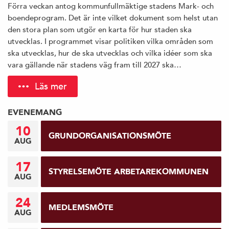
Förra veckan antog kommunfullmäktige stadens Mark- och
boendeprogram. Det är inte vilket dokument som helst utan
den stora plan som utgör en karta för hur staden ska
utvecklas. I programmet visar politiken vilka områden som
ska utvecklas, hur de ska utvecklas och vilka idéer som ska
vara gällande när stadens väg fram till 2027 ska…
Läs mer
EVENEMANG
10
GRUNDORGANISATIONSMÖTE
AUG
17
STYRELSEMÖTE ARBETAREKOMMUNEN
AUG
24
MEDLEMSMÖTE
AUG