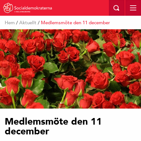
I HELSINGBORG
Hem
/
Aktuellt
/
Medlemsmöte den 11 december
Medlemsmöte den 11
december