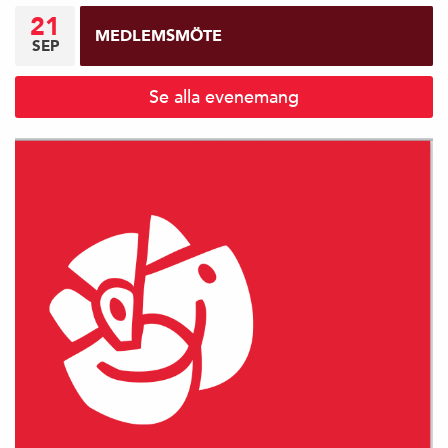
21
MEDLEMSMÖTE
SEP
Se alla evenemang