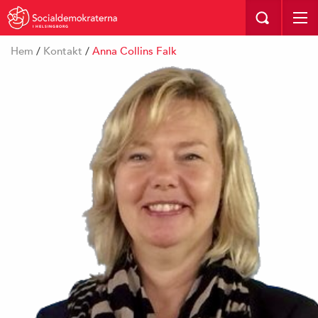
I HELSINGBORG
Hem
/
Kontakt
/
Anna Collins Falk