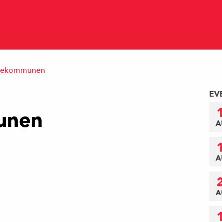
arekommunen
EV
unen
A
A
A