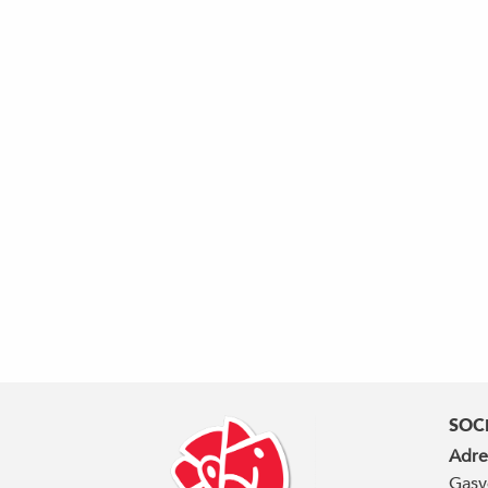
SOC
Adre
Gasv