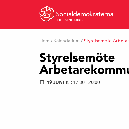
I HELSINGBORG
Hem
/
Kalendarium
/
Styrelsemöte Arbet
Styrelsemöte
Arbetarekomm
19 JUNI
KL: 17:30 - 20:00