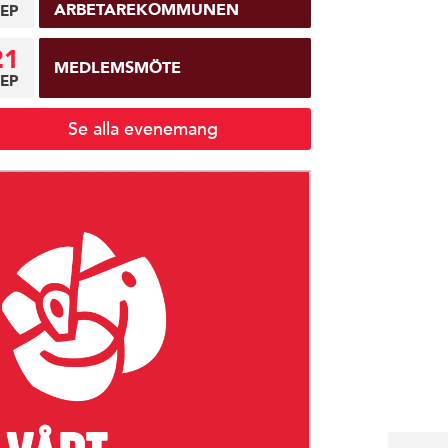
ARBETAREKOMMUNEN
EP
21
MEDLEMSMÖTE
EP
Se alla evenemang