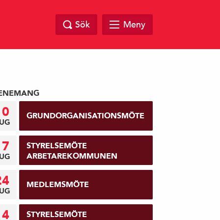
Sök
Meny
ENEMANG
10
GRUNDORGANISATIONSMÖTE
UG
17
STYRELSEMÖTE
ARBETAREKOMMUNEN
UG
24
MEDLEMSMÖTE
UG
14
STYRELSEMÖTE