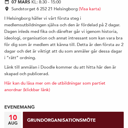
07 MARS
KL: 8:30 - 15:00
Sundstorget 6 252 21 Helsingborg
(Visa karta)
I Helsingborg håller vi vårt första steg i
medlemsutbildningen själva och den är fördelad på 2 dagar.
Dagen inleds med fika och därefter går vi igenom historia,
ideologi, organisation och annat intressant som kan vara bra
för dig som är medlem att känna till. Detta är den första av 2
dagar och det är viktigt att du som anmäler går dessa dagar
i ”rätt” ordning.
Länk till anmälan i Doodle kommer du att hitta här den är
skapad och publicerad.
Här kan du läsa mer om de utbildningar som partiet
anordnar (klickbar länk)
EVENEMANG
10
GRUNDORGANISATIONSMÖTE
AUG