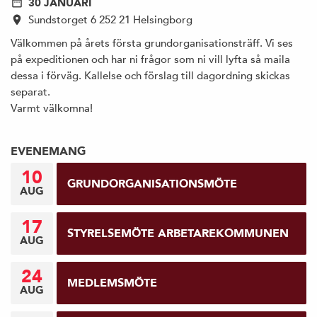
30 JANUARI
Sundstorget 6 252 21 Helsingborg
Välkommen på årets första grundorganisationsträff. Vi ses
på expeditionen och har ni frågor som ni vill lyfta så maila
dessa i förväg. Kallelse och förslag till dagordning skickas
separat.
Varmt välkomna!
EVENEMANG
10
GRUNDORGANISATIONSMÖTE
AUG
17
STYRELSEMÖTE ARBETAREKOMMUNEN
AUG
24
MEDLEMSMÖTE
AUG