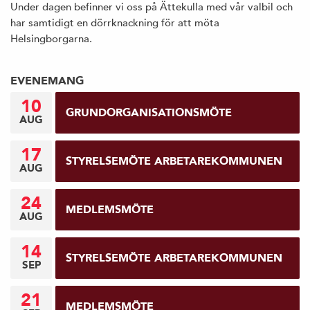
Under dagen befinner vi oss på Ättekulla med vår valbil och
har samtidigt en dörrknackning för att möta
Helsingborgarna.
EVENEMANG
10
GRUNDORGANISATIONSMÖTE
AUG
17
STYRELSEMÖTE ARBETAREKOMMUNEN
AUG
24
MEDLEMSMÖTE
AUG
14
STYRELSEMÖTE ARBETAREKOMMUNEN
SEP
21
MEDLEMSMÖTE