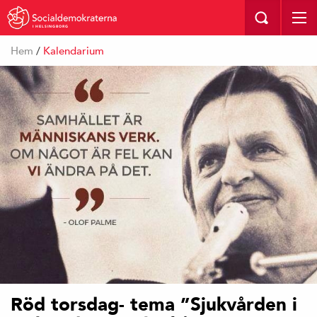
I HELSINGBORG
Hem
/
Kalendarium
Röd torsdag- tema ”Sjukvården i