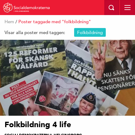
I HELSINGBORG
Hem
/
Poster taggade med "folkbildning"
Visar alla poster med taggen:
Folkbildning
Folkbildning 4 life