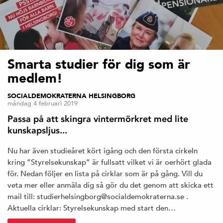
Smarta studier för dig som är
medlem!
SOCIALDEMOKRATERNA HELSINGBORG
måndag 4 februari 2019
Passa på att skingra vintermörkret med lite
kunskapsljus...
Nu har även studieåret kört igång och den första cirkeln
kring ”Styrelsekunskap” är fullsatt vilket vi är oerhört glada
för. Nedan följer en lista på cirklar som är på gång. Vill du
veta mer eller anmäla dig så gör du det genom att skicka ett
mail till: studierhelsingborg@socialdemokraterna.se .
Aktuella cirklar: Styrelsekunskap med start den…